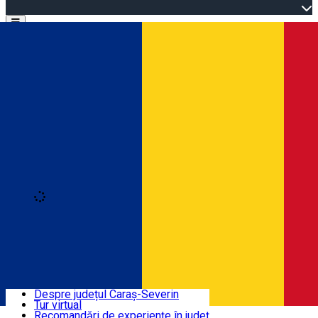
Open main menu
Loading
Autentificare
Înscrie-te
Bine ați venit în Caraș-Severin
Despre județul Caraș-Severin
Tur virtual
Trasee turistice
Română
Recomandări de experiențe în județ