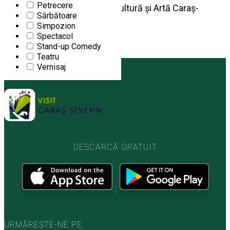
Petrecere
11
Zilele Centrului de Cultură și Artă Caraș-
Sărbătoare
Severin
SEP
Simpozion
Spectacol
Începe la 12:00
|
Visit Caraș-Severin,
Stand-up Comedy
Teatru
Vernisaj
DESCARCĂ GRATUIT
URMĂREȘTE-NE PE