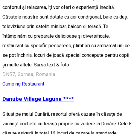
confortul și relaxarea, îți vor oferi o experiență inedită.
Căsuțele noastre sunt dotate cu aer condiţionat, baie cu duș,
televiziune prin satelit, minibar, balcon și terasă. Te
întâmpinăm cu preparate delicioase și diversificate,
restaurant cu specific pescăresc, plimbări cu ambarcațiuni ce
se pot închiria, locuri de joacă special concepute pentru copii
și multe altele. Sursa text & foto
DN57, Gornea, Romania
Camping
Restaurant
Danube Village Laguna ****
Situat pe malul Dunării, resortul oferă cazare în căsuțe de
vacanță cochete cu terasă proprie cu vedere la Dunăre. Cele 8
căsuțe asigură în total 16 locuri de cazare la standarde