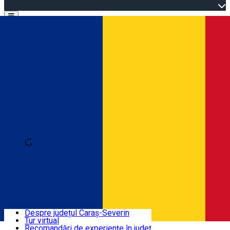
Open main menu
Loading
Autentificare
Înscrie-te
Bine ați venit în Caraș-Severin
Despre județul Caraș-Severin
Tur virtual
Trasee turistice
Română
Recomandări de experiențe în județ