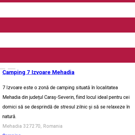
locul unei vechi falii vulcanice. Zona este renumită în primul
rând pentru izvoarele termale, dar și pentru frumusețea sa
naturală. La Băile Herculane există multe ștranduri, iar cel mai
faimos este Ștrandul 7 Izvoare, cu apă termosalină. #Sursa
Drum Baraj, România
Camping
English
Camping 7 Izvoare Mehadia
7 Izvoare este o zonă de camping situată în localitatea
Mehadia din județul Caraș-Severin, fiind locul ideal pentru cei
dornici să se desprindă de stresul zilnic și să se relaxeze în
natură.
Mehadia 327270, Romania