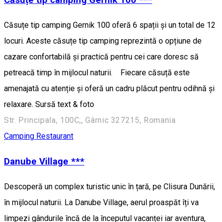
Căsuțe tip camping Gernik 100 ***
Căsuțe tip camping Gernik 100 oferă 6 spații și un total de 12
locuri. Aceste căsuțe tip camping reprezintă o opțiune de
cazare confortabilă și practică pentru cei care doresc să
petreacă timp în mijlocul naturii. Fiecare căsuță este
amenajată cu atenție și oferă un cadru plăcut pentru odihnă și
relaxare. Sursă text & foto
Str. Principala, 100C,, Gârnic 327215, Romania
Camping
Restaurant
Danube Village ***
Descoperă un complex turistic unic în țară, pe Clisura Dunării,
în mijlocul naturii. La Danube Village, aerul proaspăt îți va
limpezi gândurile încă de la începutul vacanței iar aventura,