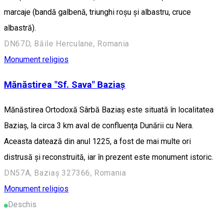
marcaje (bandă galbenă, triunghi roșu și albastru, cruce
albastră).
DN67D, Băile Herculane, Romania
Monument religios
Mănăstirea "Sf. Sava" Baziaș
Mănăstirea Ortodoxă Sârbă Baziaş este situată în localitatea
Baziaş, la circa 3 km aval de confluenţa Dunării cu Nera.
Aceasta datează din anul 1225, a fost de mai multe ori
distrusă şi reconstruită, iar în prezent este monument istoric.
DN57A, Baziaș 327366, Romania
Monument religios
Deschis