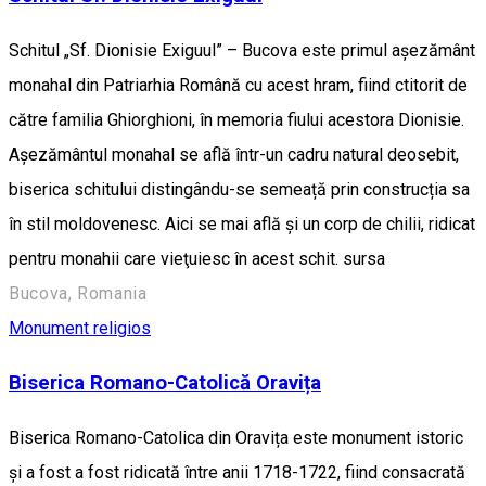
Schitul „Sf. Dionisie Exiguul” – Bucova este primul aşezământ
monahal din Patriarhia Română cu acest hram, fiind ctitorit de
către familia Ghiorghioni, în memoria fiului acestora Dionisie.
Aşezământul monahal se află într-un cadru natural deosebit,
biserica schitului distingându-se semeață prin construcția sa
în stil moldovenesc. Aici se mai află şi un corp de chilii, ridicat
pentru monahii care vieţuiesc în acest schit. sursa
Bucova, Romania
Monument religios
Biserica Romano-Catolică Oravița
Biserica Romano-Catolica din Oravița este monument istoric
și a fost a fost ridicată între anii 1718-1722, fiind consacrată