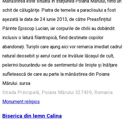
Mănăstirea este situată în staţiunea Poiana Mărului, fiind un
schit de călugăriţe. Piatra de temelie a paraclisului a fost
așezată la data de 24 iunie 2013, de către Preasfințitul
Părinte Episcop Lucian, iar corpurile de chilii au dobândit
inclusiv o latură filantropică, fiind destinate copiilor
abandonați. Turiștii care ajung aici vor remarca imediat cadrul
natural deosebit și aerul curat ce învăluie lăcașul de cult,
pelerinii bucurându-se de sentimentul de liniște și înălţare
sufletească de care au parte la mănăstirea din Poiana
Mărului. sursa
Strada Principală, Poiana Mărului 327439, Romania
Monument religios
Biserica din lemn Calina