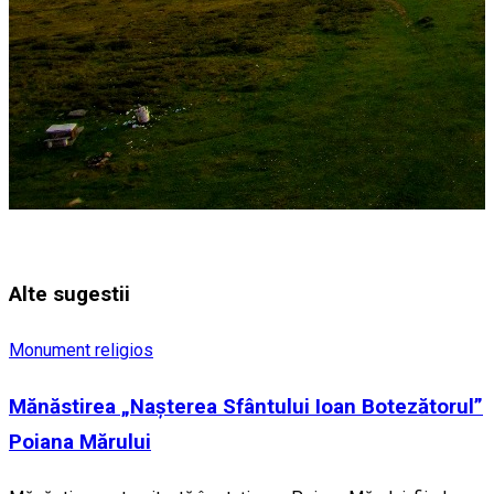
Alte sugestii
Monument religios
Mănăstirea „Nașterea Sfântului Ioan Botezătorul”
Poiana Mărului