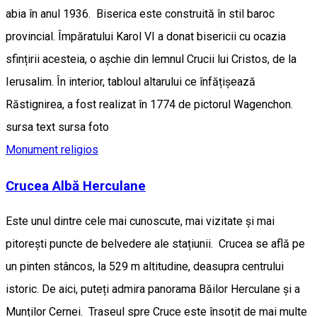
abia în anul 1936. Biserica este construită în stil baroc
provincial. Împăratului Karol VI a donat bisericii cu ocazia
sfințirii acesteia, o aşchie din lemnul Crucii lui Cristos, de la
Ierusalim. În interior, tabloul altarului ce înfățișează
Răstignirea, a fost realizat în 1774 de pictorul Wagenchon.
sursa text sursa foto
Monument religios
Crucea Albă Herculane
Este unul dintre cele mai cunoscute, mai vizitate și mai
pitorești puncte de belvedere ale stațiunii. Crucea se află pe
un pinten stâncos, la 529 m altitudine, deasupra centrului
istoric. De aici, puteți admira panorama Băilor Herculane și a
Munților Cernei. Traseul spre Cruce este însoțit de mai multe