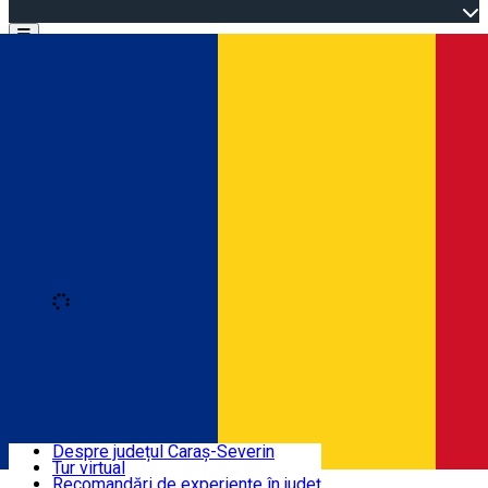
Open main menu
Loading
Autentificare
Înscrie-te
Bine ați venit în Caraș-Severin
Despre județul Caraș-Severin
Tur virtual
Trasee turistice
Română
Recomandări de experiențe în județ