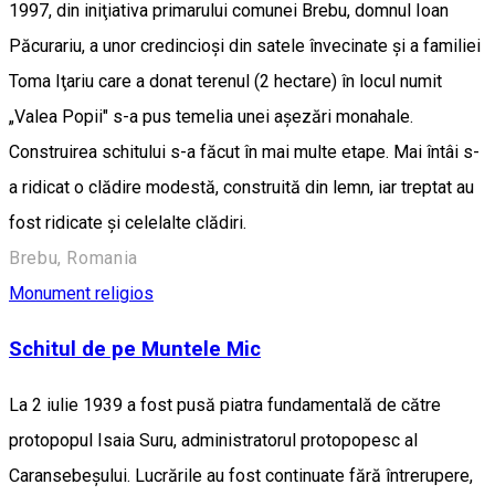
1997, din iniţiativa primarului comunei Brebu, domnul Ioan
Păcurariu, a unor credincioşi din satele învecinate şi a familiei
Toma Iţariu care a donat terenul (2 hectare) în locul numit
„Valea Popii" s-a pus temelia unei aşezări monahale.
Construirea schitului s-a făcut în mai multe etape. Mai întâi s-
a ridicat o clădire modestă, construită din lemn, iar treptat au
fost ridicate și celelalte clădiri.
Brebu, Romania
Monument religios
Schitul de pe Muntele Mic
La 2 iulie 1939 a fost pusă piatra fundamentală de către
protopopul Isaia Suru, administratorul protopopesc al
Caransebeşului. Lucrările au fost continuate fără întrerupere,