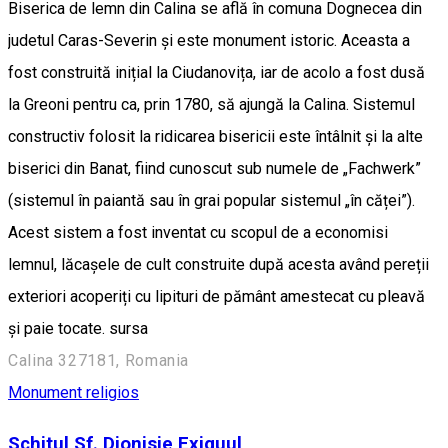
Biserica de lemn din Calina se află în comuna Dognecea din
judetul Caras-Severin și este monument istoric. Aceasta a
fost construită inițial la Ciudanovița, iar de acolo a fost dusă
la Greoni pentru ca, prin 1780, să ajungă la Calina. Sistemul
constructiv folosit la ridicarea bisericii este întâlnit și la alte
biserici din Banat, fiind cunoscut sub numele de „Fachwerk”
(sistemul în paiantă sau în grai popular sistemul „în căței”).
Acest sistem a fost inventat cu scopul de a economisi
lemnul, lăcașele de cult construite după acesta având pereții
exteriori acoperiți cu lipituri de pământ amestecat cu pleavă
şi paie tocate. sursa
Calina 327181, Romania
Monument religios
Schitul Sf. Dionisie Exiguul