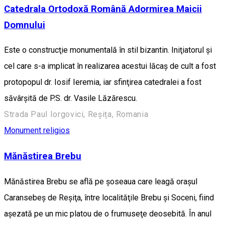
Catedrala Ortodoxă Română Adormirea Maicii
Domnului
Este o construcţie monumentală în stil bizantin. Iniţiatorul şi
cel care s-a implicat în realizarea acestui lăcaş de cult a fost
protopopul dr. Iosif Ieremia, iar sfinţirea catedralei a fost
săvârşită de P.S. dr. Vasile Lăzărescu.
Strada Paul Iorgovici, Reșița, Romania
Monument religios
Mănăstirea Brebu
Mănăstirea Brebu se află pe şoseaua care leagă oraşul
Caransebeş de Reşiţa, între localităţile Brebu şi Soceni, fiind
aşezată pe un mic platou de o frumuseţe deosebită. În anul