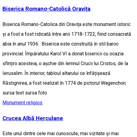
Biserica Romano-Catolică Oravița
Biserica Romano-Catolica din Oravița este monument istoric
și a fost a fost ridicată între anii 1718-1722, fiind consacrată
abia în anul 1936. Biserica este construită în stil baroc
provincial. Împăratului Karol VI a donat bisericii cu ocazia
sfințirii acesteia, o aşchie din lemnul Crucii lui Cristos, de la
Ierusalim. În interior, tabloul altarului ce înfățișează
Răstignirea, a fost realizat în 1774 de pictorul Wagenchon.
sursa text sursa foto
Monument religios
Crucea Albă Herculane
Este unul dintre cele mai cunoscute, mai vizitate și mai