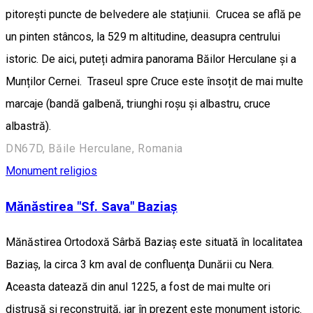
pitorești puncte de belvedere ale stațiunii. Crucea se află pe
un pinten stâncos, la 529 m altitudine, deasupra centrului
istoric. De aici, puteți admira panorama Băilor Herculane și a
Munților Cernei. Traseul spre Cruce este însoțit de mai multe
marcaje (bandă galbenă, triunghi roșu și albastru, cruce
albastră).
DN67D, Băile Herculane, Romania
Monument religios
Mănăstirea "Sf. Sava" Baziaș
Mănăstirea Ortodoxă Sârbă Baziaş este situată în localitatea
Baziaş, la circa 3 km aval de confluenţa Dunării cu Nera.
Aceasta datează din anul 1225, a fost de mai multe ori
distrusă şi reconstruită, iar în prezent este monument istoric.