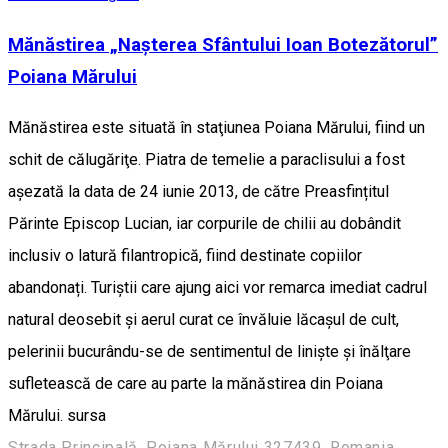
Mănăstirea „Nașterea Sfântului Ioan Botezătorul”
Poiana Mărului
Mănăstirea este situată în staţiunea Poiana Mărului, fiind un
schit de călugăriţe. Piatra de temelie a paraclisului a fost
așezată la data de 24 iunie 2013, de către Preasfințitul
Părinte Episcop Lucian, iar corpurile de chilii au dobândit
inclusiv o latură filantropică, fiind destinate copiilor
abandonați. Turiștii care ajung aici vor remarca imediat cadrul
natural deosebit și aerul curat ce învăluie lăcașul de cult,
pelerinii bucurându-se de sentimentul de liniște și înălţare
sufletească de care au parte la mănăstirea din Poiana
Mărului. sursa
Strada Principală, Poiana Mărului 327439, Romania