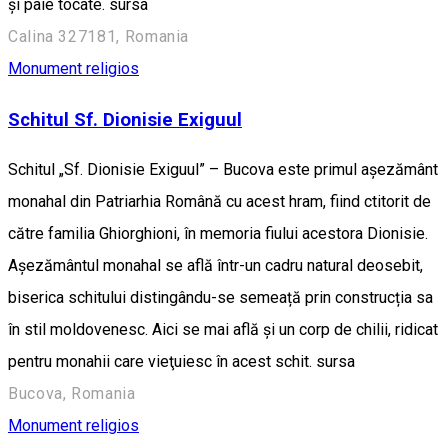
şi paie tocate. sursa
Calina 327181, Romania
Monument religios
Schitul Sf. Dionisie Exiguul
Schitul „Sf. Dionisie Exiguul” – Bucova este primul aşezământ
monahal din Patriarhia Română cu acest hram, fiind ctitorit de
către familia Ghiorghioni, în memoria fiului acestora Dionisie.
Aşezământul monahal se află într-un cadru natural deosebit,
biserica schitului distingându-se semeață prin construcția sa
în stil moldovenesc. Aici se mai află şi un corp de chilii, ridicat
pentru monahii care vieţuiesc în acest schit. sursa
Bucova, Romania
Monument religios