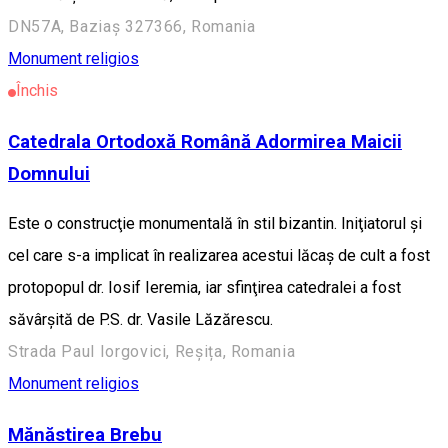
DN57A, Baziaș 327366, Romania
Monument religios
Închis
Catedrala Ortodoxă Română Adormirea Maicii
Domnului
Este o construcţie monumentală în stil bizantin. Iniţiatorul şi
cel care s-a implicat în realizarea acestui lăcaş de cult a fost
protopopul dr. Iosif Ieremia, iar sfinţirea catedralei a fost
săvârşită de P.S. dr. Vasile Lăzărescu.
Strada Paul Iorgovici, Reșița, Romania
Monument religios
Mănăstirea Brebu