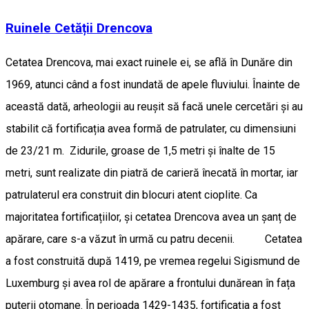
Ruinele Cetății Drencova
Cetatea Drencova, mai exact ruinele ei, se află în Dunăre din
1969, atunci când a fost inundată de apele fluviului. Înainte de
această dată, arheologii au reușit să facă unele cercetări și au
stabilit că fortificația avea formă de patrulater, cu dimensiuni
de 23/21 m. Zidurile, groase de 1,5 metri și înalte de 15
metri, sunt realizate din piatră de carieră înecată în mortar, iar
patrulaterul era construit din blocuri atent cioplite. Ca
majoritatea fortificațiilor, și cetatea Drencova avea un șanț de
apărare, care s-a văzut în urmă cu patru decenii. Cetatea
a fost construită după 1419, pe vremea regelui Sigismund de
Luxemburg și avea rol de apărare a frontului dunărean în fața
puterii otomane. În perioada 1429-1435, fortificația a fost