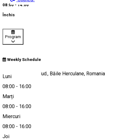
08:00 - 14:00
Închis
Program
Weekly Schedule
Str. Uzinei, Nr. 9, Jud., Băile Herculane, Romania
Luni
08:00
-
16:00
Marți
Hartă
08:00
-
16:00
Miercuri
08:00
-
16:00
0255 560 582
Joi