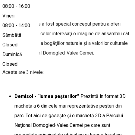
08:00
-
16:00
Despre
Vineri
Centrul de vizitare a fost special conceput pentru a oferi
08:00
-
14:00
turiştilor şi tuturor celor interesaţi o imagine de ansamblu cât
Sâmbătă
mai reprezetativă a bogăţiilor naturale şi a valorilor culturale
Closed
din Parcul Naţional Domogled-Valea Cernei.
Duminică
Closed
Acesta are 3 nivele:
Demisol -
“lumea peşterilor”
Prezintă în format 3D
macheta a 6 din cele mai reprezentative peşteri din
parc. Tot aici se găseşte şi o machetă 3D a Parcului
Naţional Domogled-Valea Cernei pe care sunt
prezentate principalele obiective şi trasee turistice.