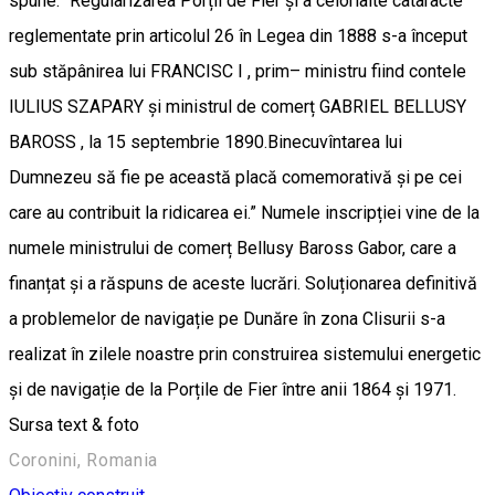
spune: “Regularizarea Porții de Fier și a celorlalte cataracte
reglementate prin articolul 26 în Legea din 1888 s-a început
sub stăpânirea lui FRANCISC I , prim– ministru fiind contele
IULIUS SZAPARY și ministrul de comerț GABRIEL BELLUSY
BAROSS , la 15 septembrie 1890.Binecuvîntarea lui
Dumnezeu să fie pe această placă comemorativă și pe cei
care au contribuit la ridicarea ei.” Numele inscripției vine de la
numele ministrului de comerț Bellusy Baross Gabor, care a
finanțat și a răspuns de aceste lucrări. Soluționarea definitivă
a problemelor de navigație pe Dunăre în zona Clisurii s-a
realizat în zilele noastre prin construirea sistemului energetic
și de navigație de la Porțile de Fier între anii 1864 și 1971.
Sursa text & foto
Coronini, Romania