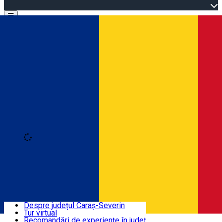
Open main menu
Loading
Autentificare
Înscrie-te
Bine ați venit în Caraș-Severin
Despre județul Caraș-Severin
Tur virtual
Trasee turistice
Română
Recomandări de experiențe în județ