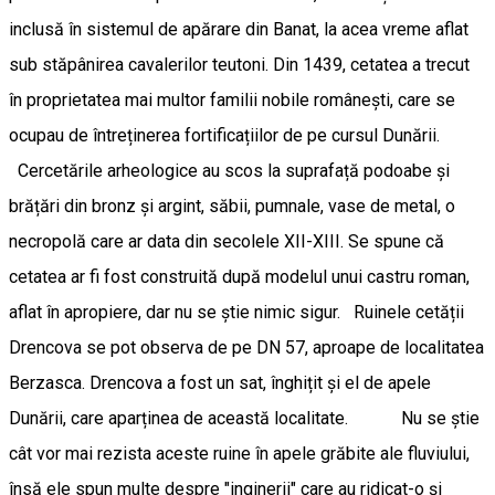
inclusă în sistemul de apărare din Banat, la acea vreme aflat
sub stăpânirea cavalerilor teutoni. Din 1439, cetatea a trecut
în proprietatea mai multor familii nobile românești, care se
ocupau de întreținerea fortificațiilor de pe cursul Dunării.
Cercetările arheologice au scos la suprafață podoabe și
brățări din bronz și argint, săbii, pumnale, vase de metal, o
necropolă care ar data din secolele XII-XIII. Se spune că
cetatea ar fi fost construită după modelul unui castru roman,
aflat în apropiere, dar nu se știe nimic sigur. Ruinele cetății
Drencova se pot observa de pe DN 57, aproape de localitatea
Berzasca. Drencova a fost un sat, înghițit și el de apele
Dunării, care aparținea de această localitate. Nu se știe
cât vor mai rezista aceste ruine în apele grăbite ale fluviului,
însă ele spun multe despre "inginerii" care au ridicat-o și