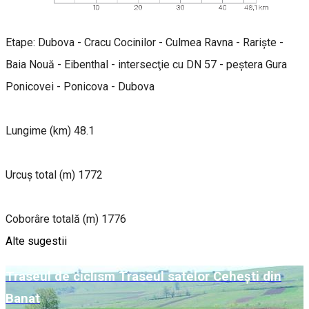
Etape: Dubova - Cracu Cocinilor - Culmea Ravna - Rarişte -
Baia Nouă - Eibenthal - intersecţie cu DN 57 - peştera Gura
Ponicovei - Ponicova - Dubova
Lungime (km) 48.1
Urcuș total (m) 1772
Coborâre totală (m) 1776
Alte sugestii
Traseul de ciclism Traseul satelor Ceheşti din
Banat