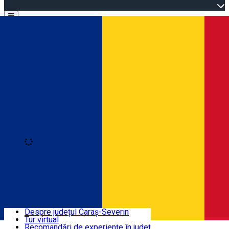
Open main menu
Loading
Autentificare
Înscrie-te
Bine ați venit în Caraș-Severin
Despre județul Caraș-Severin
Tur virtual
Trasee turistice
Română
Recomandări de experiențe în județ