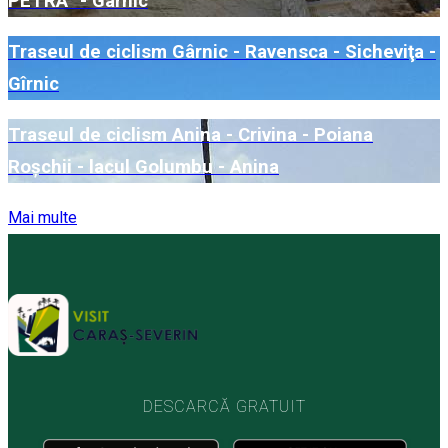
PETRA” - Gârnic
Traseul de ciclism Gârnic - Ravensca - Sicheviţa -
Gîrnic
Traseul de ciclism Anina - Crivina - Poiana
Roşchii - lacul Golumbu - Anina
Mai multe
DESCARCĂ GRATUIT