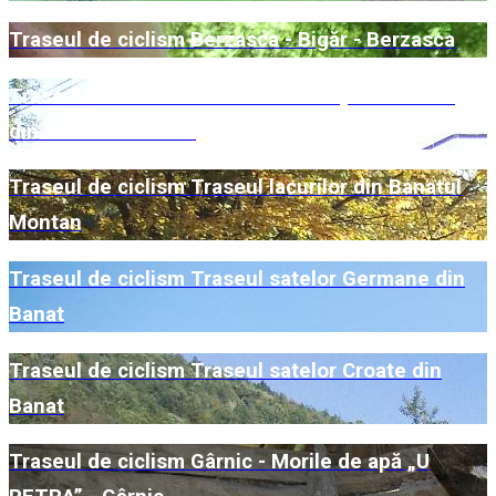
Traseul de ciclism Berzasca - Bigăr - Berzasca
Traseul de ciclism Traseul localităţilor miniere
din Banatul Montan
Traseul de ciclism Traseul lacurilor din Banatul
Montan
Traseul de ciclism Traseul satelor Germane din
Banat
Traseul de ciclism Traseul satelor Croate din
Banat
Traseul de ciclism Gârnic - Morile de apă „U