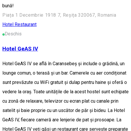
bună!
Piața 1 Decembrie 1918 7, Reșița 320067, Romania
Hotel
Restaurant
Deschis
Hotel GeAS IV
Hotel GeAS IV se află în Caransebeş și include o grădină, un
lounge comun, o terasă și un bar. Camerele cu aer condiționat
sunt prevăzute cu WiFi gratuit și dulap pentru haine și oferă o
vedere la oraș. Toate unitățile de la acest hostel sunt echipate
cu zonă de relaxare, televizor cu ecran plat cu canale prin
satelit și baie proprie cu un uscător de păr și bideu. La Hotel
GeAS IV, fiecare cameră are lenjerie de pat și prosoape. La
Hotel GeAS IV veți găsi un restaurant care servește preparate