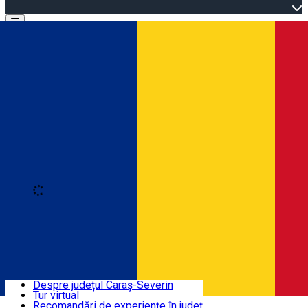
Open main menu
Loading
Autentificare
Înscrie-te
Bine ați venit în Caraș-Severin
Despre județul Caraș-Severin
Tur virtual
Trasee turistice
Română
Recomandări de experiențe în județ