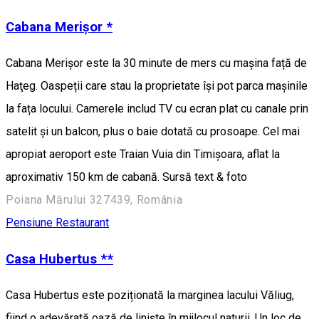
Cabana Merișor *
Cabana Merișor este la 30 minute de mers cu mașina față de
Haţeg. Oaspeții care stau la proprietate își pot parca mașinile
la fața locului. Camerele includ TV cu ecran plat cu canale prin
satelit și un balcon, plus o baie dotată cu prosoape. Cel mai
apropiat aeroport este Traian Vuia din Timișoara, aflat la
aproximativ 150 km de cabană. Sursă text & foto
Poiana Mărului 327439, România
Pensiune
Restaurant
Casa Hubertus **
Casa Hubertus este poziționată la marginea lacului Văliug,
fiind o adevărată oază de liniște în mijlocul naturii. Un loc de