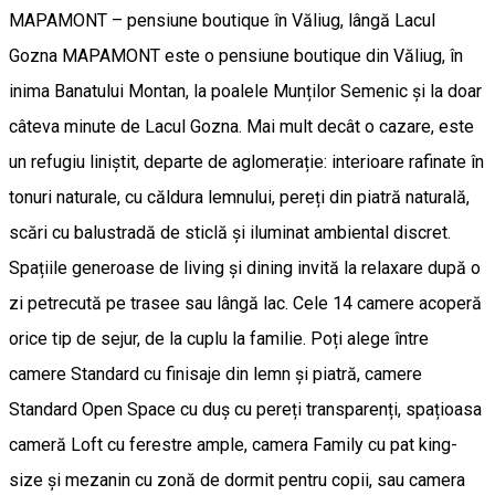
MAPAMONT – pensiune boutique în Văliug, lângă Lacul
Gozna MAPAMONT este o pensiune boutique din Văliug, în
inima Banatului Montan, la poalele Munților Semenic și la doar
câteva minute de Lacul Gozna. Mai mult decât o cazare, este
un refugiu liniștit, departe de aglomerație: interioare rafinate în
tonuri naturale, cu căldura lemnului, pereți din piatră naturală,
scări cu balustradă de sticlă și iluminat ambiental discret.
Spațiile generoase de living și dining invită la relaxare după o
zi petrecută pe trasee sau lângă lac. Cele 14 camere acoperă
orice tip de sejur, de la cuplu la familie. Poți alege între
camere Standard cu finisaje din lemn și piatră, camere
Standard Open Space cu duș cu pereți transparenți, spațioasa
cameră Loft cu ferestre ample, camera Family cu pat king-
size și mezanin cu zonă de dormit pentru copii, sau camera