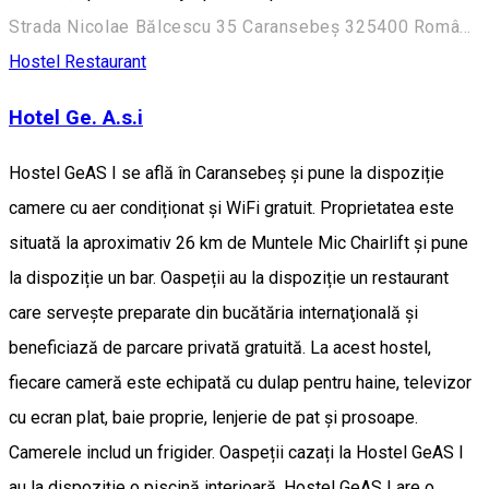
Strada Nicolae Bălcescu 35 Caransebeș 325400 România
Hostel
Restaurant
Hotel Ge. A.s.i
Hostel GeAS I se află în Caransebeş și pune la dispoziție
camere cu aer condiționat și WiFi gratuit. Proprietatea este
situată la aproximativ 26 km de Muntele Mic Chairlift și pune
la dispoziție un bar. Oaspeții au la dispoziție un restaurant
care servește preparate din bucătăria internaţională și
beneficiază de parcare privată gratuită. La acest hostel,
fiecare cameră este echipată cu dulap pentru haine, televizor
cu ecran plat, baie proprie, lenjerie de pat și prosoape.
Camerele includ un frigider. Oaspeții cazați la Hostel GeAS I
au la dispoziție o piscină interioară. Hostel GeAS I are o