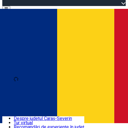
Open main menu
Loading
Autentificare
Înscrie-te
Bine ați venit în Caraș-Severin
Despre județul Caraș-Severin
Tur virtual
Trasee turistice
Română
Recomandări de experiențe în județ