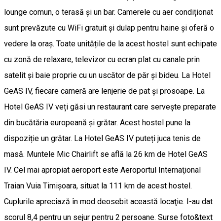
lounge comun, o terasă și un bar. Camerele cu aer condiționat
sunt prevăzute cu WiFi gratuit și dulap pentru haine și oferă o
vedere la oraș. Toate unitățile de la acest hostel sunt echipate
cu zonă de relaxare, televizor cu ecran plat cu canale prin
satelit și baie proprie cu un uscător de păr și bideu. La Hotel
GeAS IV, fiecare cameră are lenjerie de pat și prosoape. La
Hotel GeAS IV veți găsi un restaurant care servește preparate
din bucătăria europeană și grătar. Acest hostel pune la
dispoziție un grătar. La Hotel GeAS IV puteți juca tenis de
masă. Muntele Mic Chairlift se află la 26 km de Hotel GeAS
IV. Cel mai apropiat aeroport este Aeroportul Internaţional
Traian Vuia Timișoara, situat la 111 km de acest hostel.
Cuplurile apreciază în mod deosebit această locaţie. I-au dat
scorul 8,4 pentru un sejur pentru 2 persoane. Surse foto&text