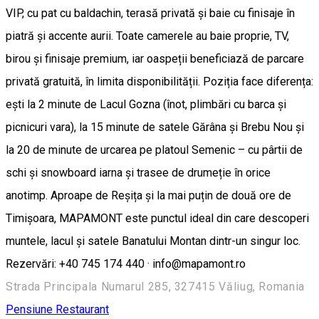
VIP, cu pat cu baldachin, terasă privată și baie cu finisaje în
piatră și accente aurii. Toate camerele au baie proprie, TV,
birou și finisaje premium, iar oaspeții beneficiază de parcare
privată gratuită, în limita disponibilității. Poziția face diferența:
ești la 2 minute de Lacul Gozna (înot, plimbări cu barca și
picnicuri vara), la 15 minute de satele Gărâna și Brebu Nou și
la 20 de minute de urcarea pe platoul Semenic – cu pârtii de
schi și snowboard iarna și trasee de drumeție în orice
anotimp. Aproape de Reșița și la mai puțin de două ore de
Timișoara, MAPAMONT este punctul ideal din care descoperi
muntele, lacul și satele Banatului Montan dintr-un singur loc.
Rezervări: +40 745 174 440 · info@mapamont.ro
Strada Principala Numarul 285, 327415 Văliug, Romania
Pensiune
Restaurant