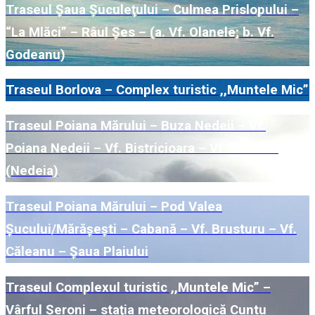
Traseul Şaua Şuculeţului – Culmea Prislopului –
“La Mlăci” – Râul Şes – (a. Vf. Olanele; b. Vf.
Godeanu)
Traseul Borlova – Complex turistic ,,Muntele Mic”
Traseul Poiana Mărului – Buza Nedeii – Vf.
Poiana Nedeii – Vf. Bistricioara – Vf. Mătania
(Nedeia)
Traseul Poiana Mărului – Pod Valea
Şucului/Mărăşeşti – Cabană – Vf. Brusturu – Vf.
Căleanu – Şaua Plaiului
Traseul Complexul turistic ,,Muntele Mic” –
Vârful Şeroni – staţia meteorologică Cuntu