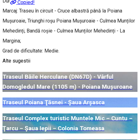
Durată: 8 ore;
Copied!
Marcaj: Traseu în circuit - Cruce albastră până la Poiana
Mușuroaie, Triunghi roșu Poiana Mușuroaie - Culmea Munților
Mehedinți, Bandă roșie - Culmea Munților Mehedinți - La
Margina;
Grad de dificultate: Medie.
Alte sugestii
Traseul Băile Herculane (DN67D) - Vârful
Domogledul Mare (1105 m) - Poiana Mușuroane
Traseul Poiana Ţăsnei - Șaua Arșasca
Traseul Complex turistic Muntele Mic – Cuntu –
Ţarcu – Șaua Iepii – Colonia Tomeasa