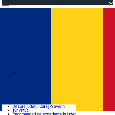
Open main menu
Loading
Autentificare
Înscrie-te
Bine ați venit în Caraș-Severin
Despre județul Caraș-Severin
Tur virtual
Trasee turistice
Română
Recomandări de experiențe în județ