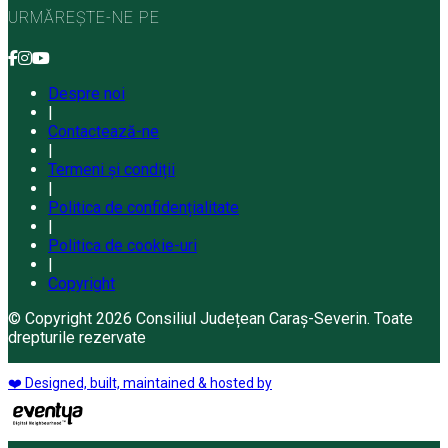
URMĂREȘTE-NE PE
Despre noi
|
Contactează-ne
|
Termeni și condiții
|
Politica de confidențialitate
|
Politica de cookie-uri
|
Copyright
© Copyright 2026 Consiliul Județean Caraș-Severin. Toate
drepturile rezervate
❤️ Designed, built, maintained & hosted by