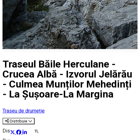
Traseul Băile Herculane -
Crucea Albă - Izvorul Jelărău
- Culmea Munților Mehedinți
- La Șușoare-La Margina
Traseu de drumeție
Distribuie
Distanță: 8,5 km;