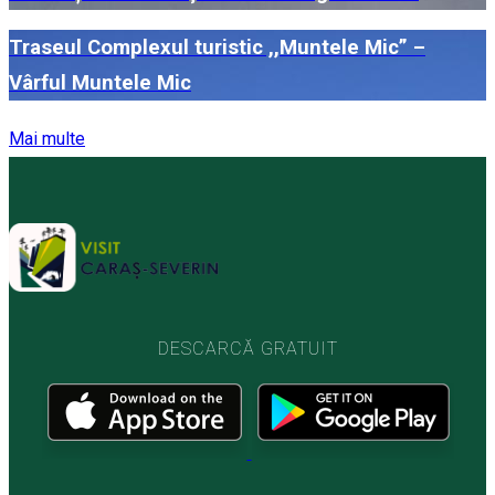
Traseul Complexul turistic ,,Muntele Mic” –
Vârful Muntele Mic
Mai multe
DESCARCĂ GRATUIT