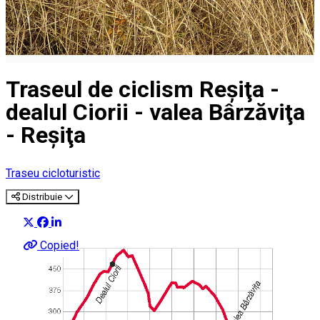
Traseul de ciclism Reşiţa -
dealul Ciorii - valea Bârzăviţa
- Reşiţa
Traseu cicloturistic
Distribuie
Copied!