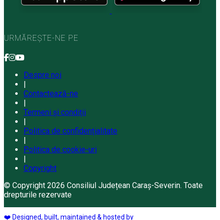
URMĂREȘTE-NE PE
Despre noi
|
Contactează-ne
|
Termeni și condiții
|
Politica de confidențialitate
|
Politica de cookie-uri
|
Copyright
© Copyright 2026 Consiliul Județean Caraș-Severin. Toate
drepturile rezervate
❤️ Designed, built, maintained & hosted by