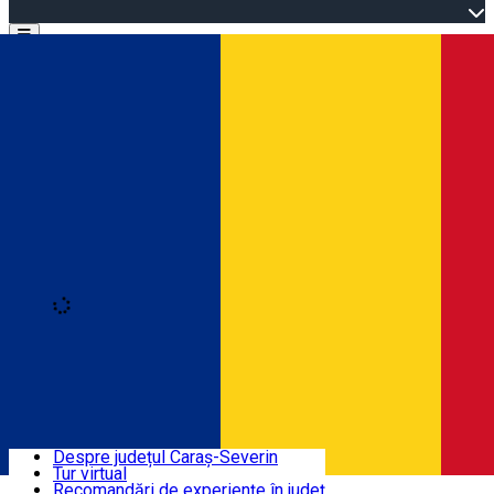
Open main menu
Loading
Autentificare
Înscrie-te
Bine ați venit în Caraș-Severin
Despre județul Caraș-Severin
Tur virtual
Trasee turistice
Română
Recomandări de experiențe în județ