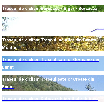
Traseul de ciclism Berzasca - Bigăr - Berzasca
Traseul de ciclism Traseul localităţilor miniere
din Banatul Montan
Traseul de ciclism Traseul lacurilor din Banatul
Montan
Traseul de ciclism Traseul satelor Germane din
Banat
Traseul de ciclism Traseul satelor Croate din
Banat
Traseul de ciclism Dubova - Eibenthal - Dubova