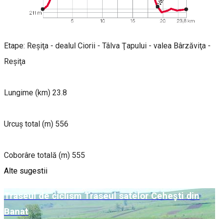
Etape: Reşiţa - dealul Ciorii - Tâlva Ţapului - valea Bârzăviţa -
Reşiţa
Lungime (km) 23.8
Urcuș total (m) 556
Coborâre totală (m) 555
Alte sugestii
Traseul de ciclism Traseul satelor Ceheşti din
Banat