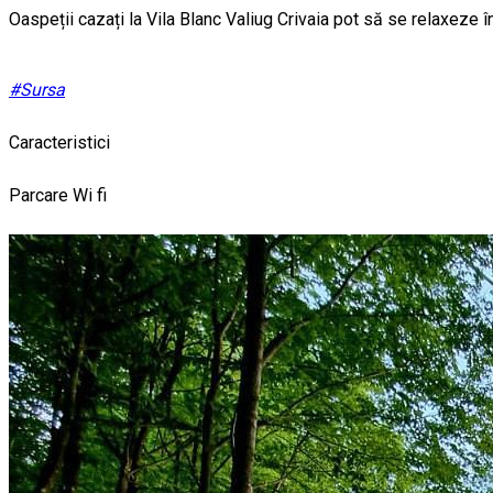
Oaspeții cazați la Vila Blanc Valiug Crivaia pot să se relaxeze î
#Sursa
Caracteristici
Parcare
Wi fi