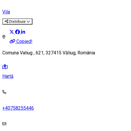
Vila
Distribuie
Copied!
Comuna Valiug , 621, 327415 Văliug, România
Hartă
+40758255446