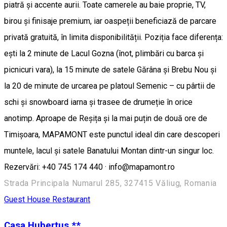
piatră și accente aurii. Toate camerele au baie proprie, TV,
birou și finisaje premium, iar oaspeții beneficiază de parcare
privată gratuită, în limita disponibilității. Poziția face diferența:
ești la 2 minute de Lacul Gozna (înot, plimbări cu barca și
picnicuri vara), la 15 minute de satele Gărâna și Brebu Nou și
la 20 de minute de urcarea pe platoul Semenic – cu pârtii de
schi și snowboard iarna și trasee de drumeție în orice
anotimp. Aproape de Reșița și la mai puțin de două ore de
Timișoara, MAPAMONT este punctul ideal din care descoperi
muntele, lacul și satele Banatului Montan dintr-un singur loc.
Rezervări: +40 745 174 440 · info@mapamont.ro
Strada Principala Numarul 285, 327415 Văliug, Romania
Guest House
Restaurant
Casa Hubertus **