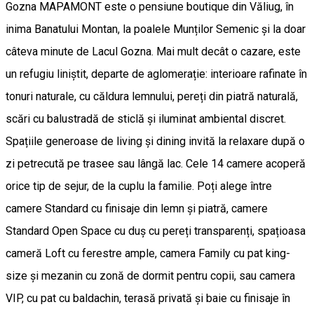
Gozna MAPAMONT este o pensiune boutique din Văliug, în
inima Banatului Montan, la poalele Munților Semenic și la doar
câteva minute de Lacul Gozna. Mai mult decât o cazare, este
un refugiu liniștit, departe de aglomerație: interioare rafinate în
tonuri naturale, cu căldura lemnului, pereți din piatră naturală,
scări cu balustradă de sticlă și iluminat ambiental discret.
Spațiile generoase de living și dining invită la relaxare după o
zi petrecută pe trasee sau lângă lac. Cele 14 camere acoperă
orice tip de sejur, de la cuplu la familie. Poți alege între
camere Standard cu finisaje din lemn și piatră, camere
Standard Open Space cu duș cu pereți transparenți, spațioasa
cameră Loft cu ferestre ample, camera Family cu pat king-
size și mezanin cu zonă de dormit pentru copii, sau camera
VIP, cu pat cu baldachin, terasă privată și baie cu finisaje în