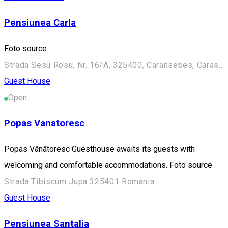
Pensiunea Carla
Foto source
Strada Sesu Rosu, Nr. 16/A, 325400, Caransebes, Caras-Severin, ROMANIA
Guest House
Open
Popas Vanatoresc
Popas Vânâtoresc Guesthouse awaits its guests with
welcoming and comfortable accommodations. Foto source
Strada Tibiscum Jupa 325401 România
Guest House
Pensiunea Santalia