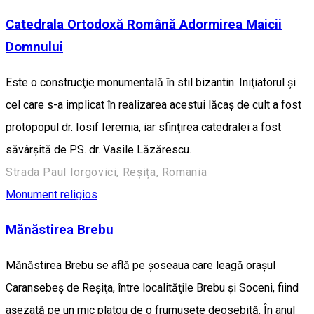
Catedrala Ortodoxă Română Adormirea Maicii
Domnului
Este o construcţie monumentală în stil bizantin. Iniţiatorul şi
cel care s-a implicat în realizarea acestui lăcaş de cult a fost
protopopul dr. Iosif Ieremia, iar sfinţirea catedralei a fost
săvârşită de P.S. dr. Vasile Lăzărescu.
Strada Paul Iorgovici, Reșița, Romania
Monument religios
Mănăstirea Brebu
Mănăstirea Brebu se află pe şoseaua care leagă oraşul
Caransebeş de Reşiţa, între localităţile Brebu şi Soceni, fiind
aşezată pe un mic platou de o frumuseţe deosebită. În anul