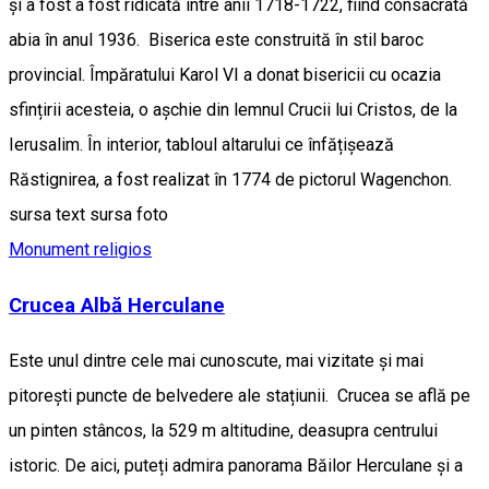
și a fost a fost ridicată între anii 1718-1722, fiind consacrată
abia în anul 1936. Biserica este construită în stil baroc
provincial. Împăratului Karol VI a donat bisericii cu ocazia
sfințirii acesteia, o aşchie din lemnul Crucii lui Cristos, de la
Ierusalim. În interior, tabloul altarului ce înfățișează
Răstignirea, a fost realizat în 1774 de pictorul Wagenchon.
sursa text sursa foto
Monument religios
Crucea Albă Herculane
Este unul dintre cele mai cunoscute, mai vizitate și mai
pitorești puncte de belvedere ale stațiunii. Crucea se află pe
un pinten stâncos, la 529 m altitudine, deasupra centrului
istoric. De aici, puteți admira panorama Băilor Herculane și a