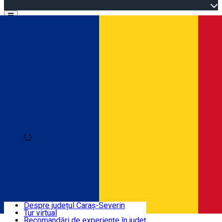
Open main menu
Loading
Autentificare
Înscrie-te
Bine ați venit în Caraș-Severin
Despre județul Caraș-Severin
Tur virtual
Trasee turistice
Română
Recomandări de experiențe în județ