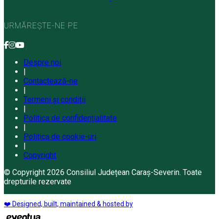
URMĂREȘTE-NE PE
Despre noi
|
Contactează-ne
|
Termeni și condiții
|
Politica de confidențialitate
|
Politica de cookie-uri
|
Copyright
© Copyright 2026 Consiliul Județean Caraș-Severin. Toate
drepturile rezervate
❤️ Designed, built, maintained & hosted by