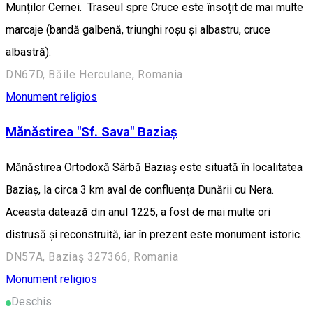
Munților Cernei. Traseul spre Cruce este însoțit de mai multe
marcaje (bandă galbenă, triunghi roșu și albastru, cruce
albastră).
DN67D, Băile Herculane, Romania
Monument religios
Mănăstirea "Sf. Sava" Baziaș
Mănăstirea Ortodoxă Sârbă Baziaş este situată în localitatea
Baziaş, la circa 3 km aval de confluenţa Dunării cu Nera.
Aceasta datează din anul 1225, a fost de mai multe ori
distrusă şi reconstruită, iar în prezent este monument istoric.
DN57A, Baziaș 327366, Romania
Monument religios
Deschis