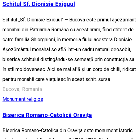
Schitul Sf. Dionisie Exiguul
Schitul „Sf. Dionisie Exiguul” – Bucova este primul aşezământ
monahal din Patriarhia Română cu acest hram, fiind ctitorit de
către familia Ghiorghioni, în memoria fiului acestora Dionisie.
Aşezământul monahal se află într-un cadru natural deosebit,
biserica schitului distingându-se semeață prin construcția sa
în stil moldovenesc. Aici se mai află şi un corp de chilii, ridicat
pentru monahii care vieţuiesc în acest schit. sursa
Bucova, Romania
Monument religios
Biserica Romano-Catolică Oravița
Biserica Romano-Catolica din Oravița este monument istoric