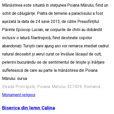
Mănăstirea este situată în staţiunea Poiana Mărului, fiind un
schit de călugăriţe. Piatra de temelie a paraclisului a fost
așezată la data de 24 iunie 2013, de către Preasfințitul
Părinte Episcop Lucian, iar corpurile de chilii au dobândit
inclusiv o latură filantropică, fiind destinate copiilor
abandonați. Turiștii care ajung aici vor remarca imediat cadrul
natural deosebit și aerul curat ce învăluie lăcașul de cult,
pelerinii bucurându-se de sentimentul de liniște și înălţare
sufletească de care au parte la mănăstirea din Poiana
Mărului. sursa
Strada Principală, Poiana Mărului 327439, Romania
Monument religios
Biserica din lemn Calina