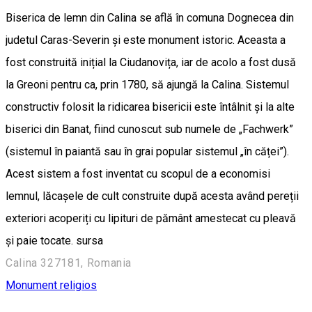
Biserica de lemn din Calina se află în comuna Dognecea din
judetul Caras-Severin și este monument istoric. Aceasta a
fost construită inițial la Ciudanovița, iar de acolo a fost dusă
la Greoni pentru ca, prin 1780, să ajungă la Calina. Sistemul
constructiv folosit la ridicarea bisericii este întâlnit și la alte
biserici din Banat, fiind cunoscut sub numele de „Fachwerk”
(sistemul în paiantă sau în grai popular sistemul „în căței”).
Acest sistem a fost inventat cu scopul de a economisi
lemnul, lăcașele de cult construite după acesta având pereții
exteriori acoperiți cu lipituri de pământ amestecat cu pleavă
şi paie tocate. sursa
Calina 327181, Romania
Monument religios