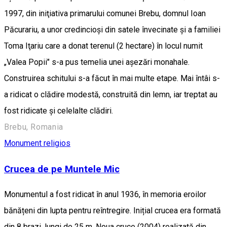
1997, din iniţiativa primarului comunei Brebu, domnul Ioan
Păcurariu, a unor credincioşi din satele învecinate şi a familiei
Toma Iţariu care a donat terenul (2 hectare) în locul numit
„Valea Popii" s-a pus temelia unei aşezări monahale.
Construirea schitului s-a făcut în mai multe etape. Mai întâi s-
a ridicat o clădire modestă, construită din lemn, iar treptat au
fost ridicate și celelalte clădiri.
Brebu, Romania
Monument religios
Crucea de pe Muntele Mic
Monumentul a fost ridicat în anul 1936, în memoria eroilor
bănățeni din lupta pentru reîntregire. Inițial crucea era formată
din 8 brazi, lungi de 25 m. Noua cruce (2004) realizată din