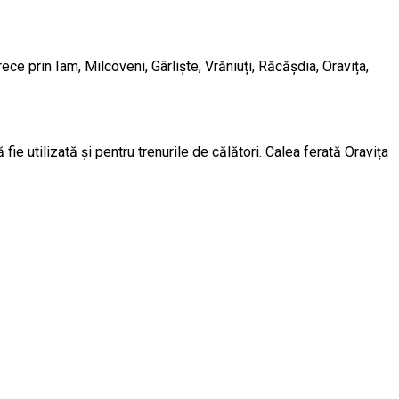
e prin Iam, Milcoveni, Gârliște, Vrăniuți, Răcășdia, Oravița,
e utilizată și pentru trenurile de călători. Calea ferată Oravița