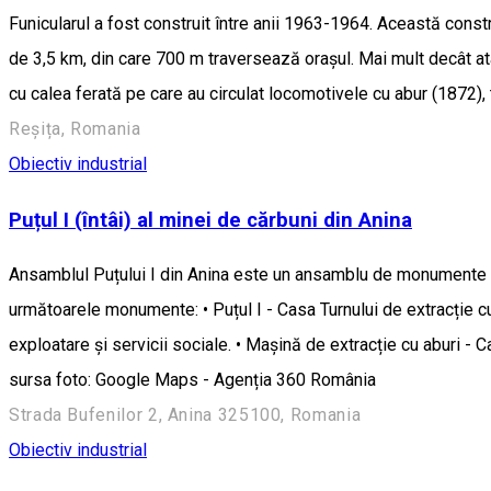
Funicularul a fost construit între anii 1963-1964. Această constr
de 3,5 km, din care 700 m traversează oraşul. Mai mult decât atât
cu calea ferată pe care au circulat locomotivele cu abur (1872), 
Reșița, Romania
Obiectiv industrial
Puțul I (întâi) al minei de cărbuni din Anina
Ansamblul Puțului I din Anina este un ansamblu de monumente is
următoarele monumente: • Puțul I - Casa Turnului de extracție cu 
exploatare și servicii sociale. • Mașină de extracție cu aburi - Ca
sursa foto: Google Maps - Agenția 360 România
Strada Bufenilor 2, Anina 325100, Romania
Obiectiv industrial