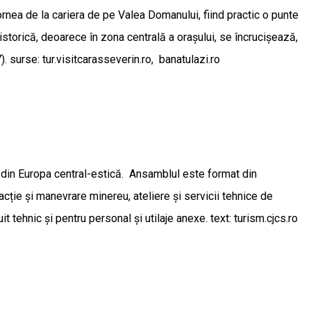
ornea de la cariera de pe Valea Domanului, fiind practic o punte
istorică, deoarece în zona centrală a orașului, se încrucişează,
. surse: tur.visitcarasseverin.ro, banatulazi.ro
 din Europa central-estică. Ansamblul este format din
acție și manevrare minereu, ateliere și servicii tehnice de
t tehnic și pentru personal și utilaje anexe. text: turism.cjcs.ro