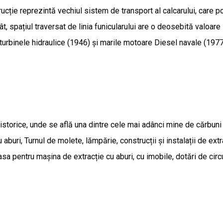
ucție reprezintă vechiul sistem de transport al calcarului, care p
, spațiul traversat de linia funicularului are o deosebită valoare 
turbinele hidraulice (1946) şi marile motoare Diesel navale (1977)
torice, unde se află una dintre cele mai adânci mine de cărbuni
aburi, Turnul de molete, lămpărie, construcții și instalații de extr
sa pentru mașina de extracție cu aburi, cu imobile, dotări de circui