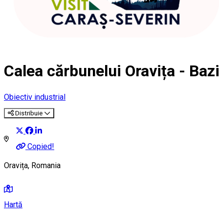
Calea cărbunelui Oravița - Baz
Obiectiv industrial
Distribuie
Copied!
Oravița, Romania
Hartă