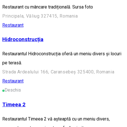
Restaurant cu mâncare tradițională. Sursa foto
Principala, Văliug 327415, Romania
Restaurant
Hidroconstrucția
Restaurantul Hidroconstrucția oferă un meniu divers și locuri
pe terasă.
Strada Ardealului 166, Caransebeș 325400, Romania
Restaurant
Deschis
Timeea 2
Restaurantul Timeea 2 vă așteaptă cu un meniu divers,