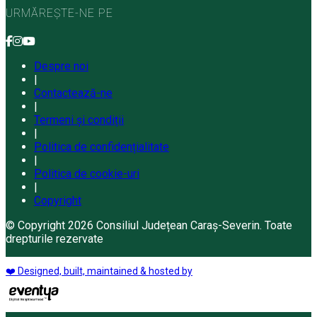
URMĂREȘTE-NE PE
Despre noi
|
Contactează-ne
|
Termeni și condiții
|
Politica de confidențialitate
|
Politica de cookie-uri
|
Copyright
© Copyright 2026 Consiliul Județean Caraș-Severin. Toate
drepturile rezervate
❤️ Designed, built, maintained & hosted by