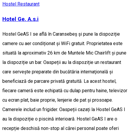
Hostel
Restaurant
Hotel Ge. A.s.i
Hostel GeAS I se află în Caransebeş și pune la dispoziție
camere cu aer condiționat și WiFi gratuit. Proprietatea este
situată la aproximativ 26 km de Muntele Mic Chairlift și pune
la dispoziție un bar. Oaspeții au la dispoziție un restaurant
care servește preparate din bucătăria internaţională și
beneficiază de parcare privată gratuită. La acest hostel,
fiecare cameră este echipată cu dulap pentru haine, televizor
cu ecran plat, baie proprie, lenjerie de pat și prosoape.
Camerele includ un frigider. Oaspeții cazați la Hostel GeAS I
au la dispoziție o piscină interioară. Hostel GeAS I are o
recepție deschisă non-stop al cărei personal poate oferi