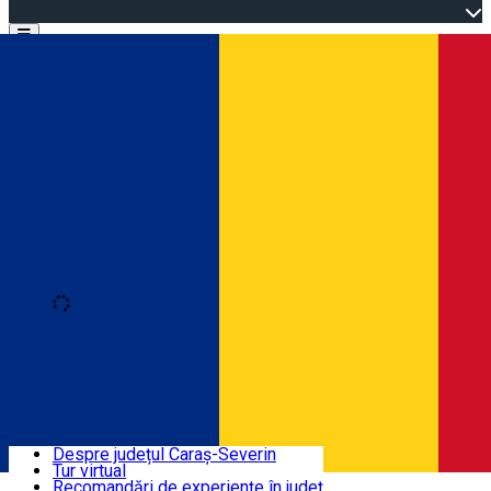
Open main menu
Loading
Autentificare
Înscrie-te
Bine ați venit în Caraș-Severin
Despre județul Caraș-Severin
Tur virtual
Trasee turistice
Română
Recomandări de experiențe în județ