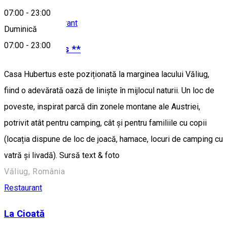
07:00
-
23:00
Pensiune
Restaurant
Duminică
07:00
-
23:00
Casa Hubertus **
Casa Hubertus este poziționată la marginea lacului Văliug,
fiind o adevărată oază de liniște în mijlocul naturii. Un loc de
poveste, inspirat parcă din zonele montane ale Austriei,
potrivit atât pentru camping, cât și pentru familiile cu copii
(locația dispune de loc de joacă, hamace, locuri de camping cu
vatră și livadă). Sursă text & foto
Văliug, România
Restaurant
La Cioată