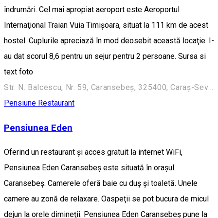
îndrumări. Cel mai apropiat aeroport este Aeroportul
Internaţional Traian Vuia Timișoara, situat la 111 km de acest
hostel. Cuplurile apreciază în mod deosebit această locaţie. I-
au dat scorul 8,6 pentru un sejur pentru 2 persoane. Sursa si
text foto
Str. N. Balcescu, Nr. 59, Caransebeş, 325400, Caraş-Severin
Pensiune
Restaurant
Pensiunea Eden
Oferind un restaurant şi acces gratuit la internet WiFi,
Pensiunea Eden Caransebeş este situată în oraşul
Caransebeş. Camerele oferă baie cu duş şi toaletă. Unele
camere au zonă de relaxare. Oaspeţii se pot bucura de micul
dejun la orele dimineţii. Pensiunea Eden Caransebeş pune la