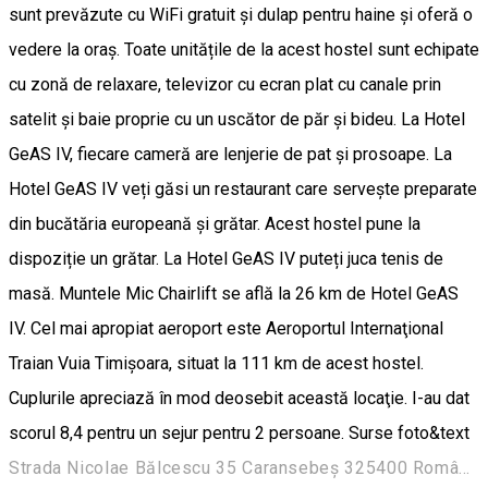
sunt prevăzute cu WiFi gratuit și dulap pentru haine și oferă o
vedere la oraș. Toate unitățile de la acest hostel sunt echipate
cu zonă de relaxare, televizor cu ecran plat cu canale prin
satelit și baie proprie cu un uscător de păr și bideu. La Hotel
GeAS IV, fiecare cameră are lenjerie de pat și prosoape. La
Hotel GeAS IV veți găsi un restaurant care servește preparate
din bucătăria europeană și grătar. Acest hostel pune la
dispoziție un grătar. La Hotel GeAS IV puteți juca tenis de
masă. Muntele Mic Chairlift se află la 26 km de Hotel GeAS
IV. Cel mai apropiat aeroport este Aeroportul Internaţional
Traian Vuia Timișoara, situat la 111 km de acest hostel.
Cuplurile apreciază în mod deosebit această locaţie. I-au dat
scorul 8,4 pentru un sejur pentru 2 persoane. Surse foto&text
Strada Nicolae Bălcescu 35 Caransebeș 325400 România