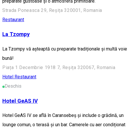
preparate gustoase și o atmosferă primitoare.
Strada Poneasca 29, Reșița 320001, Romania
Restaurant
La Tzompy
La Tzompy vă așteaptă cu preparate tradiționale și multă voie
bună!
Piața 1 Decembrie 1918 7, Reșița 320067, Romania
Hotel
Restaurant
Deschis
Hotel GeAS IV
Hotel GeAS IV se află în Caransebeş și include o grădină, un
lounge comun, o terasă și un bar. Camerele cu aer condiționat