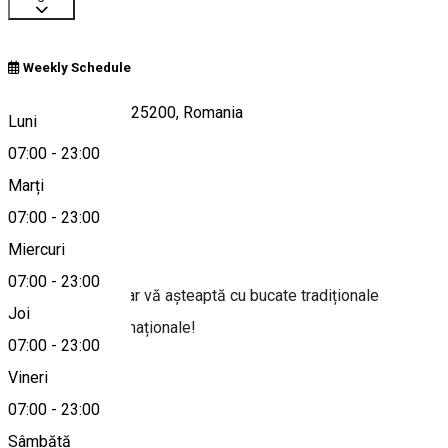
Weekly Schedule
Băile Herculane 325200, Romania
Luni
07:00
-
23:00
Marți
Hartă
07:00
-
23:00
Despre
Miercuri
07:00
-
23:00
Restaurantul Cezar vă așteaptă cu bucate tradiționale
Joi
românești și internaționale!
07:00
-
23:00
Vineri
sursa foto
07:00
-
23:00
Alte sugestii
Sâmbătă