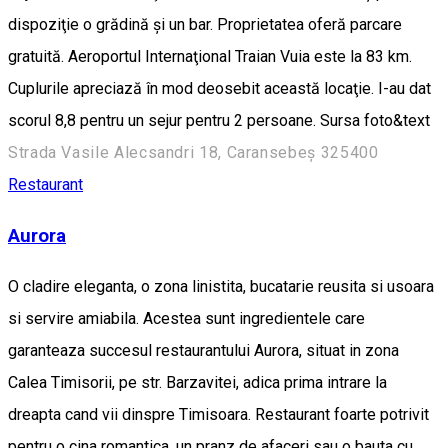
dispoziţie o grădină şi un bar. Proprietatea oferă parcare
gratuită. Aeroportul Internaţional Traian Vuia este la 83 km.
Cuplurile apreciază în mod deosebit această locaţie. I-au dat
scorul 8,8 pentru un sejur pentru 2 persoane. Sursa foto&text
Strada Vasile Alecsandri 18, Caransebeș 325400
Restaurant
Aurora
O cladire eleganta, o zona linistita, bucatarie reusita si usoara
si servire amiabila. Acestea sunt ingredientele care
garanteaza succesul restaurantului Aurora, situat in zona
Calea Timisorii, pe str. Barzavitei, adica prima intrare la
dreapta cand vii dinspre Timisoara. Restaurant foarte potrivit
pentru o cina romantica, un pranz de afaceri sau o bauta cu