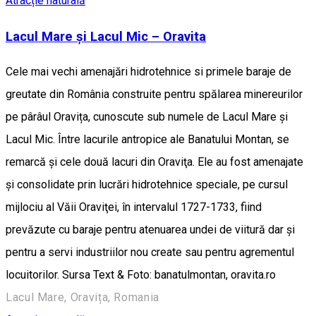
Atracție naturală
Lacul Mare şi Lacul Mic – Oravita
Cele mai vechi amenajări hidrotehnice si primele baraje de
greutate din România construite pentru spălarea minereurilor
pe pârâul Oravița, cunoscute sub numele de Lacul Mare și
Lacul Mic. Între lacurile antropice ale Banatului Montan, se
remarcă şi cele două lacuri din Oraviţa. Ele au fost amenajate
şi consolidate prin lucrări hidrotehnice speciale, pe cursul
mijlociu al Văii Oraviţei, în intervalul 1727-1733, fiind
prevăzute cu baraje pentru atenuarea undei de viitură dar şi
pentru a servi industriilor nou create sau pentru agrementul
locuitorilor. Sursa Text & Foto: banatulmontan, oravita.ro
Lacul Mare, Oravița, Romania