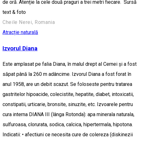
de oră. Atenție la cele două praguri a trei metri fiecare. Sursă
text & foto
Cheile Nerei, Romania
Atracție naturală
Izvorul Diana
Este amplasat pe falia Diana, în malul drept al Cernei şi a fost
săpat până la 260 m adâncime. Izvorul Diana a fost forat în
anul 1958, are un debit scazut. Se foloseste pentru tratarea
gastritelor hipoacide, colecistite, hepatite, diabet, intoxicatii,
constipatii, urticarie, bronsite, sinuzite, etc. Izvoarele pentru
cura interna DIANA III (lânga Rotonda): apa minerala naturala,
sulfuroasa, clorurata, sodica, calcica, hipertermala, hipotona.
Indicatii: • afectiuni ce necesita cure de colereza (diskinezii