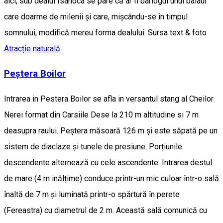
aici, sub dealul Isânoca se pare că ar fi bârlogul unui balaur
care doarme de milenii și care, mișcându-se în timpul
somnului, modifică mereu forma dealului. Sursa text & foto
Atracție naturală
Peștera Boilor
Intrarea in Pestera Boilor se afla in versantul stang al Cheilor
Nerei format din Carsiile Dese la 210 m altitudine si 7 m
deasupra raului. Peștera măsoară 126 m și este săpată pe un
sistem de diaclaze și tunele de presiune. Porțiunile
descendente alternează cu cele ascendente. Intrarea destul
de mare (4 m inălțime) conduce printr-un mic culoar într-o sală
înaltă de 7 m și luminată printr-o spărtură în perete
(Fereastra) cu diametrul de 2 m. Această sală comunică cu