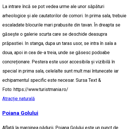
La intrare încă se pot vedea urme ale unor săpături
arheologice și ale cautatorilor de comori. In prima sala, trebuie
escaladate blocurile mari prabusite din tavan. În dreapta se
găsește o galerie scurta care se deschide deasupra
prăpastiei. In stanga, dupa un taras usor, se intra în sala a
doua, apoi in cea de-a treia, unde se găsesc podoabe
concreționare. Pestera este usor accesibila și vizibilă în
special in prima sala, celelalte sunt mult mai întunecate iar
echipamentul specific este necesar. Sursa Text &
Foto: https://www.turistmania.ro/
Atracție naturală
Poiana Golului
Aflată la marginea pădurii, Poiana Golului este un punct de