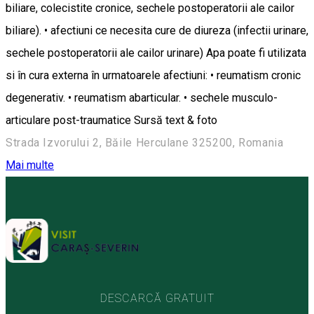
biliare, colecistite cronice, sechele postoperatorii ale cailor
biliare). • afectiuni ce necesita cure de diureza (infectii urinare,
sechele postoperatorii ale cailor urinare) Apa poate fi utilizata
si în cura externa în urmatoarele afectiuni: • reumatism cronic
degenerativ. • reumatism abarticular. • sechele musculo-
articulare post-traumatice Sursă text & foto
Strada Izvorului 2, Băile Herculane 325200, Romania
Mai multe
DESCARCĂ GRATUIT