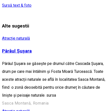
Sursă text & foto
Alte sugestii
Atracție naturală
Pârâul Șușara
Pârâul Șușara se găsește pe drumul către Cascada Șușara,
drum pe care mai întâlnim și Fosta Moară Turcească. Toate
aceste atracții naturale se află în localitatea Sasca Montană,
fiind o zonă deosebită pentru orice drumeț în căutare de
liniște și peisaje naturale. sursa
Sasca Montană, Romania