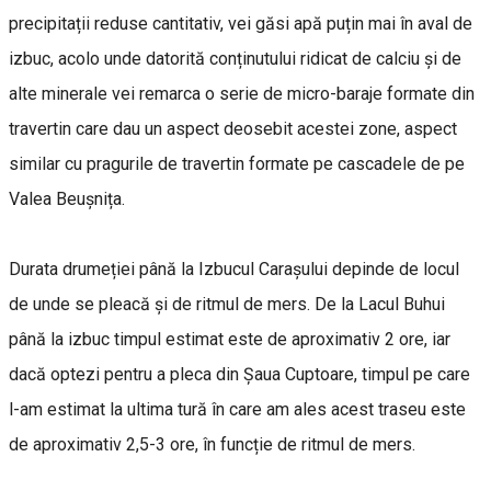
precipitații reduse cantitativ, vei găsi apă puțin mai în aval de
izbuc, acolo unde datorită conținutului ridicat de calciu și de
alte minerale vei remarca o serie de micro-baraje formate din
travertin care dau un aspect deosebit acestei zone, aspect
similar cu pragurile de travertin formate pe cascadele de pe
Valea Beușnița.
Durata drumeției până la Izbucul Carașului depinde de locul
de unde se pleacă și de ritmul de mers. De la Lacul Buhui
până la izbuc timpul estimat este de aproximativ 2 ore, iar
dacă optezi pentru a pleca din Șaua Cuptoare, timpul pe care
l-am estimat la ultima tură în care am ales acest traseu este
de aproximativ 2,5-3 ore, în funcție de ritmul de mers.