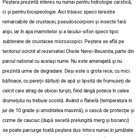
Peștera prezintă interes nu numai pentru hidrologie carstică,
ci și pentru biospeologie. Aici trăiesc specii terestre
remarcabile de crustacei, pseudoscorpioni și insecte fară
aripi, iar în apa marmitelor și a lacului-sifon specii tipic
subterane de crustacee microscopici. Peștera se află pe
teritoriul ocrotit al rezervatiei Cheile Nerei-Beusnita, parte din
parcul national cu același nume. Nu este amenajată și nu
prezintă urme de degradare. Deși este o grota rece, cu mici
băltoace, cu pereții dăltuiți de apă și lipsită de frumuseți de
calcit care atrag de obicei turiști, fiind lângă poteca în calea
drumețului nu trebuie ocolită. Având o flanelă (temperatura în
jur de 10 grade și umiditatea maximă), o cască de protecție și
cizme de cauciuc (după secetă prelungită merg și bocanci)
se poate parcurge toată peștera dus-întors numai în jumătate