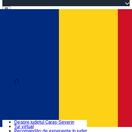
Open main menu
Loading
Autentificare
Înscrie-te
Bine ați venit în Caraș-Severin
Despre județul Caraș-Severin
Tur virtual
Trasee turistice
Română
Recomandări de experiențe în județ