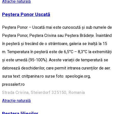
Atracție naturală
Peștera Ponor Uscată
Peștera Ponor – Uscată mai este cunoscută și sub numele de
Peștera Ponor, Peștera Crivina sau Peștera Brădețe. Înaintând
în peșteră și trecând de o strâmtoare, galeria se înalță la 15
m. Temperatura în peșteră este de 6,5°C – 8,3°C la extremități
și este umedă (95-100%). Aceste variații de temperatură se
datorează deschiderilor, care permit intrarea curenților de aer.
sursa text: cnitpanina.ro surse foto: speologie.org,
pressalert.ro
Strada Crivina, Steierdorf 325150, Romania
Atracție naturală
Peștera liliecilor