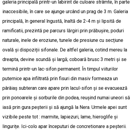
galeria principală printr-un labirint de culoare strâmte, în parte
inaccesibile, în care se ajunge urcând un prag de 3 m. Galeria
principală, în general îngustă, înaltă de 2-4 m și lipsită de
ramificatii, prezintă pe parcurs lărgiri prin prăbușire, poduri
naturale, inele de eroziune, tunele de presiune cu secțiune
ovală și dispoziții sifonale. De altfel galeria, cotind mereu la
dreapta, devine scundă și largă; coboară brusc 3 metri și se
termină printr-un lac-sifon permanent. În timpul viiturilor
puternice apa infiltrată prin fisuri din masiv formeaza un
pârâiaș subteran care apare prin lacul-sifon și se evacuează
prin ponoarele și sorburile din podea, reușind numai uneori să
iasă prin gura peșterii și să ajungă la Nera. Urmele apei sunt
vizibile peste tot : marmite, lapiezuri, lame, hieroglife și
lingurițe. Ici-colo apar începuturi de concretionare a peșterii.