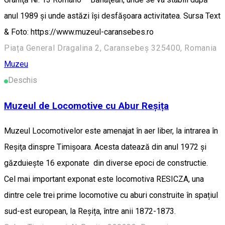
anul 1989 şi unde astăzi îşi desfăşoara activitatea. Sursa Text
& Foto: https://www.muzeul-caransebes.ro
Piața General Dragalina 2, Caransebeș 325400, Romania
Muzeu
Deschis
Muzeul de Locomotive cu Abur Reșița
Muzeul Locomotivelor este amenajat în aer liber, la intrarea în
Reşiţa dinspre Timişoara. Acesta datează din anul 1972 şi
găzduieşte 16 exponate din diverse epoci de constructie.
Cel mai important exponat este locomotiva RESICZA, una
dintre cele trei prime locomotive cu aburi construite în spațiul
sud-est european, la Reșița, între anii 1872-1873.