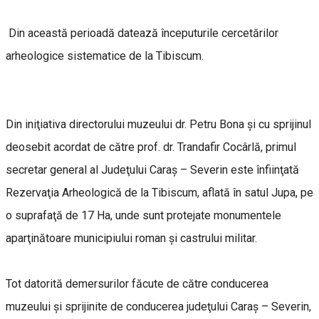
Din această perioadă datează începuturile cercetărilor
arheologice sistematice de la Tibiscum.
Din iniţiativa directorului muzeului dr. Petru Bona şi cu sprijinul
deosebit acordat de către prof. dr. Trandafir Cocârlă, primul
secretar general al Judeţului Caraş – Severin este înfiinţată
Rezervaţia Arheologică de la Tibiscum, aflată în satul Jupa, pe
o suprafaţă de 17 Ha, unde sunt protejate monumentele
aparţinătoare municipiului roman şi castrului militar.
Tot datorită demersurilor făcute de către conducerea
muzeului şi sprijinite de conducerea judeţului Caraş – Severin,