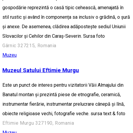
gospodărie reprezintă o casă tipic cehească, amenajată în
stil rustic și având în componența sa inclusiv o grădină, o şură
și anexe. De asemenea, clădirea adăposteşte sediul Uniunii
Slovacilor şi Cehilor din Caraş-Severin. Sursa foto
Gârnic 327215, Romania
Muzeu
Muzeul Satului Eftimie Murgu
Este un punct de interes pentru vizitatorii Văii Almajului din
Banatul montan și prezintă piese de etnografie, ceramică,
instrumentar fierărie, instrumentar prelucrare cânepă şi lînă,
obiecte religioase vechi, fotografie veche. sursa text & foto
Eftimie Murgu 327190, Romania
Muzeu