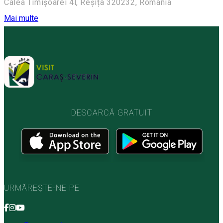
Calea Timișoarei 4l, Reșița 320232, Romania
Mai multe
DESCARCĂ GRATUIT
URMĂREȘTE-NE PE