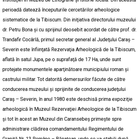
perioadă datează începuturile cercetărilor arheologice
sistematice de la Tibiscum. Din iniţiativa directorului muzeului
dr. Petru Bona şi cu sprijinul deosebit acordat de către prof. dr.
Trandafir Cocârlă, primul secretar general al Judeţului Caraş –
Severin este înfiinţată Rezervaţia Arheologică de la Tibiscum,
aflată în satul Jupa, pe o suprafaţă de 17 Ha, unde sunt
protejate monumentele aparţinătoare municipiului roman şi
castrului militar. Tot datorită demersurilor făcute de către
conducerea muzeului şi sprijinite de conducerea judeţului
Caraş – Severin, în anul 1980 este deschisă prima expoziţie
arheologică în Muzeul Rezervaţiei Arheologice de la Tibiscum
şi tot în acest an Muzeul din Caransebeş primeşte spre
administrare clădirea comandamentului Regimentului de
Graniţă Nr. 13 Româno – Bănaţean, unde se va stabili după