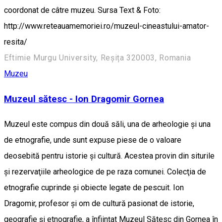
coordonat de câtre muzeu. Sursa Text & Foto:
http://www.reteauamemoriei.ro/muzeul-cineastului-amator-
resita/
Eftimie Murgu University, Reșița 320003, Romania
Muzeu
Muzeul sătesc - Ion Dragomir Gornea
Muzeul este compus din două săli, una de arheologie şi una
de etnografie, unde sunt expuse piese de o valoare
deosebită pentru istorie şi cultură. Acestea provin din siturile
şi rezervaţiile arheologice de pe raza comunei. Colecţia de
etnografie cuprinde şi obiecte legate de pescuit. Ion
Dragomir, profesor şi om de cultură pasionat de istorie,
geografie şi etnografie, a înfiinţat Muzeul Sătesc din Gornea în