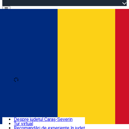
Open main menu
Loading
Autentificare
Înscrie-te
Bine ați venit în Caraș-Severin
Despre județul Caraș-Severin
Tur virtual
Trasee turistice
Română
Recomandări de experiențe în județ