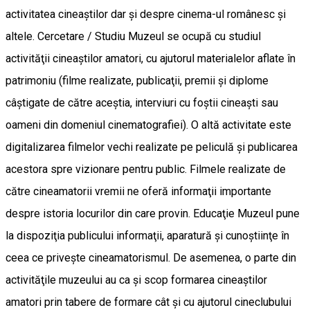
activitatea cineaştilor dar şi despre cinema-ul românesc şi
altele. Cercetare / Studiu Muzeul se ocupă cu studiul
activităţii cineaştilor amatori, cu ajutorul materialelor aflate în
patrimoniu (filme realizate, publicaţii, premii şi diplome
câştigate de către aceştia, interviuri cu foştii cineaşti sau
oameni din domeniul cinematografiei). O altă activitate este
digitalizarea filmelor vechi realizate pe peliculă şi publicarea
acestora spre vizionare pentru public. Filmele realizate de
către cineamatorii vremii ne oferă informaţii importante
despre istoria locurilor din care provin. Educaţie Muzeul pune
la dispoziţia publicului informaţii, aparatură şi cunoştiinţe în
ceea ce priveşte cineamatorismul. De asemenea, o parte din
activităţile muzeului au ca şi scop formarea cineaştilor
amatori prin tabere de formare cât şi cu ajutorul cineclubului