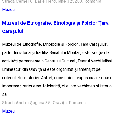
Strada Cernei 6, Băile Herculane 325200, Romania
Muzeu
Muzeul de Etnografie, Etnologie şi Folclor Ţara
Caraşului
Muzeul de Etnografie, Etnologie și Folclor „Țara Carașului”,
parte din istoria şi tradiţia Banatului Montan, este secție de
activități permanente a Centrului Cultural „Teatrul Vechi Mihai
Eminescu” din Oraviţa și este organizat și amenajat pe
criteriul etno-istoriei. Astfel, orice obiect expus nu are doar o
importanță strict etno-folclorică, ci el are vechimea și istoria
sa.
Strada Andrei Șaguna 35, Oravița, Romania
Muzeu