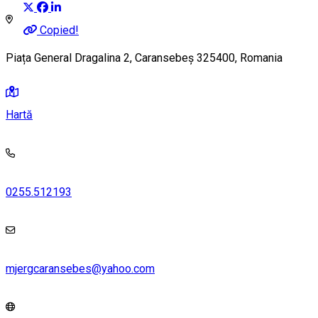
Copied!
Piața General Dragalina 2, Caransebeș 325400, Romania
Hartă
0255.512193
mjergcaransebes@yahoo.com