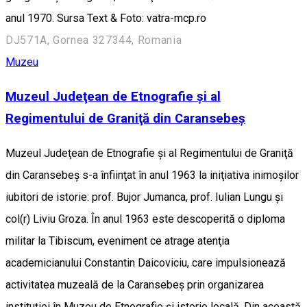
anul 1970. Sursa Text & Foto: vatra-mcp.ro
DJ571A, Gornea 327344, Romania
Muzeu
Muzeul Judeţean de Etnografie şi al
Regimentului de Graniţă din Caransebeş
Muzeul Judeţean de Etnografie şi al Regimentului de Graniţă
din Caransebeş s-a înfiinţat în anul 1963 la iniţiativa inimoşilor
iubitori de istorie: prof. Bujor Jumanca, prof. Iulian Lungu şi
col(r) Liviu Groza. În anul 1963 este descoperită o diploma
militar la Tibiscum, eveniment ce atrage atenţia
academicianului Constantin Daicoviciu, care impulsionează
activitatea muzeală de la Caransebeş prin organizarea
instituţiei în Muzeu de Etnografie şi istorie locală. Din această