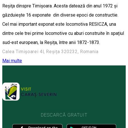
Reşiţa dinspre Timişoara. Acesta datează din anul 1972 şi
găzduieşte 16 exponate din diverse epoci de constructie.
Cel mai important exponat este locomotiva RESICZA, una
dintre cele trei prime locomotive cu aburi construite în spațiul
sud-est european, la Reșița, între anii 1872-1873.
Calea Timișoarei 4l, Reșița 320232, Romania
Mai multe
DESCARCĂ GRATUIT