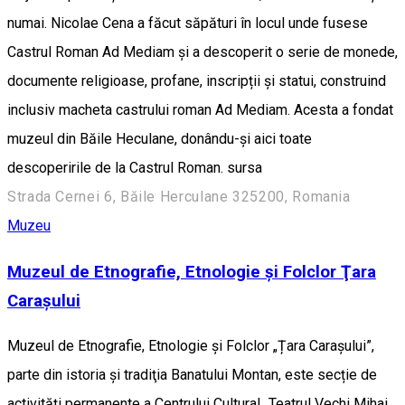
numai. Nicolae Cena a făcut săpături în locul unde fusese
Castrul Roman Ad Mediam și a descoperit o serie de monede,
documente religioase, profane, inscripții și statui, construind
inclusiv macheta castrului roman Ad Mediam. Acesta a fondat
muzeul din Băile Heculane, donându-și aici toate
descoperirile de la Castrul Roman. sursa
Strada Cernei 6, Băile Herculane 325200, Romania
Muzeu
Muzeul de Etnografie, Etnologie şi Folclor Ţara
Caraşului
Muzeul de Etnografie, Etnologie și Folclor „Țara Carașului”,
parte din istoria şi tradiţia Banatului Montan, este secție de
activități permanente a Centrului Cultural „Teatrul Vechi Mihai