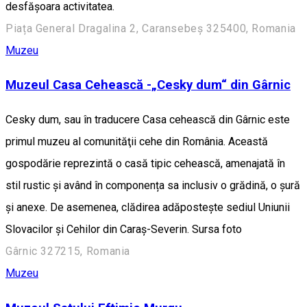
desfăşoara activitatea.
Piața General Dragalina 2, Caransebeș 325400, Romania
Muzeu
Muzeul Casa Cehească -„Cesky dum“ din Gârnic
Cesky dum, sau în traducere Casa cehească din Gârnic este
primul muzeu al comunităţii cehe din România. Această
gospodărie reprezintă o casă tipic cehească, amenajată în
stil rustic și având în componența sa inclusiv o grădină, o şură
și anexe. De asemenea, clădirea adăposteşte sediul Uniunii
Slovacilor şi Cehilor din Caraş-Severin. Sursa foto
Gârnic 327215, Romania
Muzeu