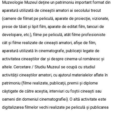
Muzeologie Muzeul deţine un patrimoniu important format din
aparatură utilizată de cineaştii amatori ai secolului trecut
(camere de filmat pe peliculă, aparate de proiecţie, vizionate,
prese de tăiat şi lipit film, aparate de editat film, tancuri de
developare, etc.), filme pe peliculă, atât filme profesioniste
cât şi filme realizate de cineaşti amatori, afişe de film,
aparatură utilizată în cinematografe, publicaţii legate de
activitatea cineaştilor dar şi despre cinema-ul românesc şi
altele. Cercetare / Studiu Muzeul se ocupă cu studiul
activităţii cineaştilor amatori, cu ajutorul materialelor aflate în
patrimoniu (filme realizate, publicaţii, premii şi diplome
câştigate de către aceştia, interviuri cu foştii cineaşti sau
oameni din domeniul cinematografiei). O altă activitate este
digitalizarea filmelor vechi realizate pe peliculă şi publicarea