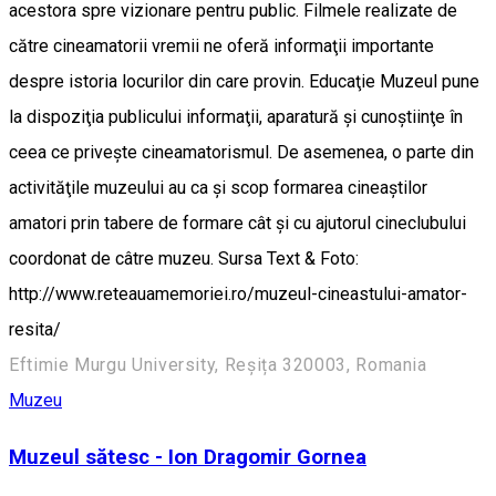
acestora spre vizionare pentru public. Filmele realizate de
către cineamatorii vremii ne oferă informaţii importante
despre istoria locurilor din care provin. Educaţie Muzeul pune
la dispoziţia publicului informaţii, aparatură şi cunoştiinţe în
ceea ce priveşte cineamatorismul. De asemenea, o parte din
activităţile muzeului au ca şi scop formarea cineaştilor
amatori prin tabere de formare cât şi cu ajutorul cineclubului
coordonat de câtre muzeu. Sursa Text & Foto:
http://www.reteauamemoriei.ro/muzeul-cineastului-amator-
resita/
Eftimie Murgu University, Reșița 320003, Romania
Muzeu
Muzeul sătesc - Ion Dragomir Gornea