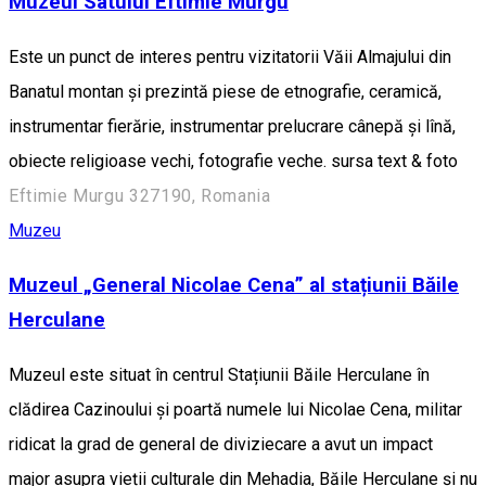
Muzeul Satului Eftimie Murgu
Este un punct de interes pentru vizitatorii Văii Almajului din
Banatul montan și prezintă piese de etnografie, ceramică,
instrumentar fierărie, instrumentar prelucrare cânepă şi lînă,
obiecte religioase vechi, fotografie veche. sursa text & foto
Eftimie Murgu 327190, Romania
Muzeu
Muzeul „General Nicolae Cena” al stațiunii Băile
Herculane
Muzeul este situat în centrul Stațiunii Băile Herculane în
clădirea Cazinoului și poartă numele lui Nicolae Cena, militar
ridicat la grad de general de diviziecare a avut un impact
major asupra vieții culturale din Mehadia, Băile Herculane și nu