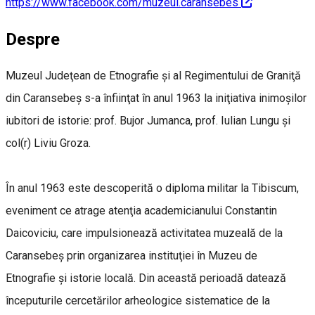
https://www.facebook.com/muzeul.caransebes
Despre
Muzeul Judeţean de Etnografie şi al Regimentului de Graniţă
din Caransebeş s-a înfiinţat în anul 1963 la iniţiativa inimoşilor
iubitori de istorie: prof. Bujor Jumanca, prof. Iulian Lungu şi
col(r) Liviu Groza.
În anul 1963 este descoperită o diploma militar la Tibiscum,
eveniment ce atrage atenţia academicianului Constantin
Daicoviciu, care impulsionează activitatea muzeală de la
Caransebeş prin organizarea instituţiei în Muzeu de
Etnografie şi istorie locală. Din această perioadă datează
începuturile cercetărilor arheologice sistematice de la