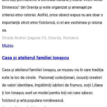
Eminescu” din Oraviţa și este organizat și amenajat pe
criteriul etno-istoriei. Astfel, orice obiect expus nu are doar o
importanță strict etno-folclorică, ci el are vechimea și istoria
sa.
Strada Andrei Șaguna 35, Oravița, Romania
Muzeu
Casa și atelierul familiei Ionașcu
Casa și atelierul familiei Ionașcu, un muzeu viu în care tradiția
este la loc de cinste. Pasionați colecționari, iscusiți creatori
de valori identitare, împătimiți iubitori de frumos, soții Liliana
ți Ion Ionașcu sunt un model pentru toți cei care iubesc
folclorul și arta populara românească.