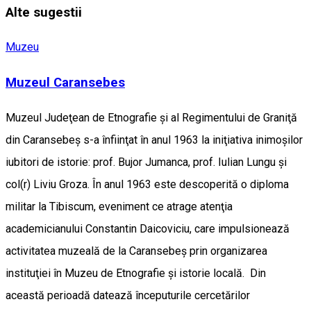
Alte sugestii
Muzeu
Muzeul Caransebes
Muzeul Judeţean de Etnografie şi al Regimentului de Graniţă
din Caransebeş s-a înfiinţat în anul 1963 la iniţiativa inimoşilor
iubitori de istorie: prof. Bujor Jumanca, prof. Iulian Lungu şi
col(r) Liviu Groza. În anul 1963 este descoperită o diploma
militar la Tibiscum, eveniment ce atrage atenţia
academicianului Constantin Daicoviciu, care impulsionează
activitatea muzeală de la Caransebeş prin organizarea
instituţiei în Muzeu de Etnografie şi istorie locală. Din
această perioadă datează începuturile cercetărilor