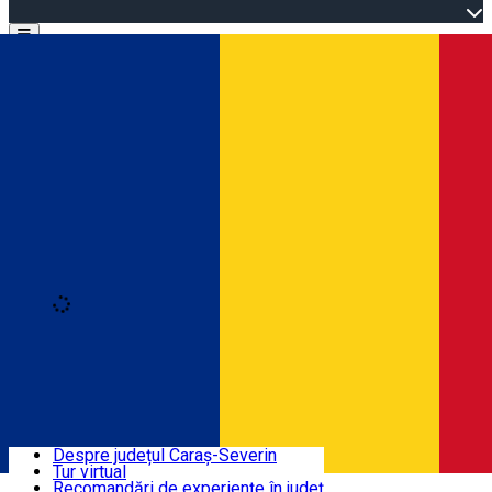
Open main menu
Loading
Autentificare
Înscrie-te
Bine ați venit în Caraș-Severin
Despre județul Caraș-Severin
Tur virtual
Trasee turistice
Română
Recomandări de experiențe în județ