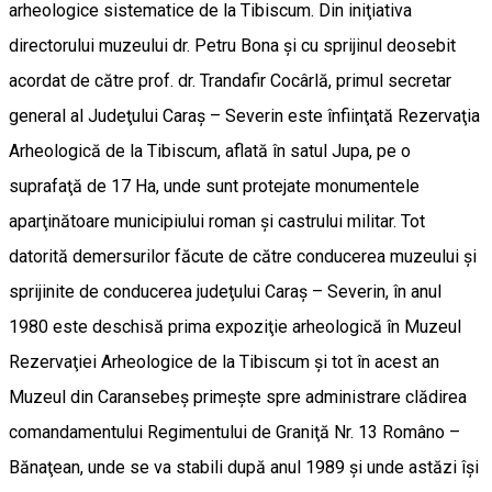
arheologice sistematice de la Tibiscum. Din iniţiativa
directorului muzeului dr. Petru Bona şi cu sprijinul deosebit
acordat de către prof. dr. Trandafir Cocârlă, primul secretar
general al Judeţului Caraş – Severin este înfiinţată Rezervaţia
Arheologică de la Tibiscum, aflată în satul Jupa, pe o
suprafaţă de 17 Ha, unde sunt protejate monumentele
aparţinătoare municipiului roman şi castrului militar. Tot
datorită demersurilor făcute de către conducerea muzeului şi
sprijinite de conducerea judeţului Caraş – Severin, în anul
1980 este deschisă prima expoziţie arheologică în Muzeul
Rezervaţiei Arheologice de la Tibiscum şi tot în acest an
Muzeul din Caransebeş primeşte spre administrare clădirea
comandamentului Regimentului de Graniţă Nr. 13 Româno –
Bănaţean, unde se va stabili după anul 1989 şi unde astăzi îşi